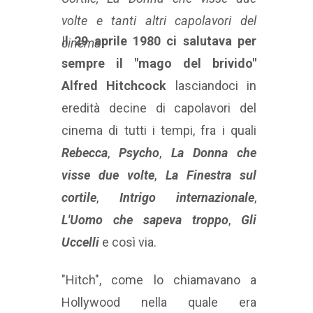
volte e tanti altri capolavori del
I
l 29 aprile 1980 ci salutava per
cinema
sempre il "mago del brivido"
Alfred Hitchcock
lasciandoci in
eredità decine di capolavori del
cinema di tutti i tempi, fra i quali
Rebecca
,
Psycho
,
La Donna che
visse due volte
,
La Finestra sul
cortile
,
Intrigo internazionale
,
L'Uomo che sapeva troppo
,
Gli
Uccelli
e così via.
"Hitch", come lo chiamavano a
Hollywood nella quale era