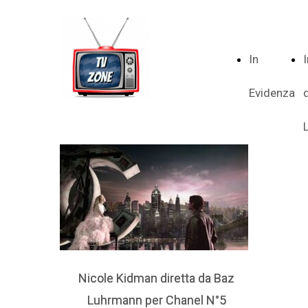
In
Evidenza
Nicole Kidman diretta da Baz
Nicole Kidman diretta da Baz
Luhrmann per Chanel N°5
Luhrmann per Chanel N°5