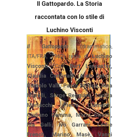
Il Gattopardo. La Storia
raccontata con lo stile di
Luchino Visconti
Il Gattopardo
(drammatico,
ITA/FRA, 1962) regia di
Luchino
Visconti.
Con
Burt Lancaster,
Claudia Cardinale, Alain Delon,
Romolo Valli, Paolo Stoppa, Rina
Morelli, Serge Reggiani, Lucilla
Morlacchi, Pierre Clémenti,
Giuliano Gemma, Mario Girotti,
Ida Galli, Ivo Garrani, Leslie
French, Marino Masè, Vanni