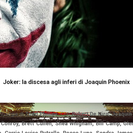
Joker: la discesa agli inferi di Joaquin Phoenix
19) regia di
Todd Phillips.
Con
Robert De Niro, Joaquin 
onroy, Brett Cullen, Shea Whigham, Bill Camp, Glenn
e, Carrie Louise Putrello, Rocco Luna, Sondra James