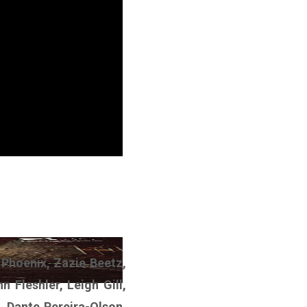
Phoenix, Zazie Beetz,
 Fleshler, Leigh Gill,
, Dante Pereira-Olson,