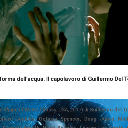
forma dell'acqua. Il capolavoro di Guillermo Del 
e Shape of Water
, fantasy, USA, 2017) di
Guillermo del T
chard Jenkins, Octavia Spencer, Doug Jones
,
Mic
, Stewart Arnott, Nigel Bennett, Lauren Lee Smith, 