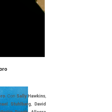
Toro
oro
. Con
Sally Hawkins
,
hael Stuhlbarg
,
David
Martin Roach, Allegra