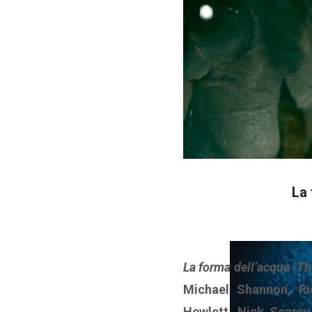
La 
La forma dell’acqua
(
Th
Michael Shannon, Ri
Hewlett, Nick Searcy