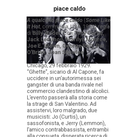
piace caldo
A qualcuno piace caldo
(
Some Like
It Hot
, commedia, USA, 1959) regia
di
Billy Wilder
. Con
Tony Curtis,
Jack Lemmon, Marilyn Monroe,
Joe E. Brown, George Raft, Pat
O’Brien, Joan Shawlee
Chicago, 29 febbraio 1929.
“Ghette”, sicario di Al Capone, fa
uccidere in un’autorimessa sei
gangster di una banda rivale nel
commercio clandestino di alcolici.
L’evento passerà alla storia come
la strage di San Valentino. Ad
assistervi, loro malgrado, due
musicisti: Jo (Curtis), un
sassofonista, e Jerry (Lemmon),
l’amico contrabbassista, entrambi
alla consueta, disperata ricerca di