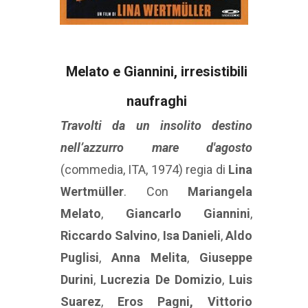
Melato e Giannini, irresistibili
naufraghi
Travolti da un insolito destino
nell’azzurro mare d'agosto
(commedia, ITA, 1974) regia di
Lina
Wertmüller
. Con
Mariangela
Melato
,
Giancarlo Giannini
,
Riccardo Salvino
,
Isa Danieli
,
Aldo
Puglisi
,
Anna Melita
,
Giuseppe
Durini
,
Lucrezia De Domizio
,
Luis
Suarez
,
Eros Pagni, Vittorio