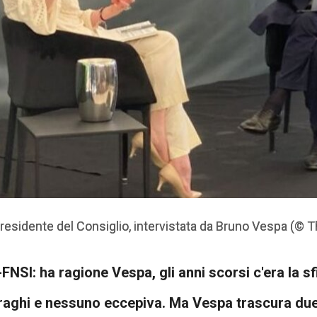
presidente del Consiglio, intervistata da Bruno Vespa (© T
presidente del Consiglio, intervistata da Bruno Vespa (© T
I: ha ragione Vespa, gli anni scorsi c'era la sfil
aghi e nessuno eccepiva. Ma Vespa trascura due 