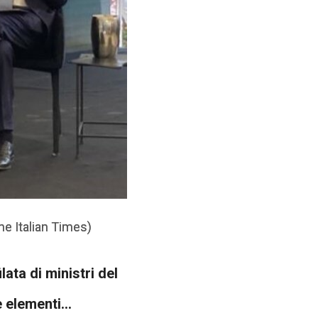
he Italian Times)
he Italian Times)
ata di ministri del
elementi...