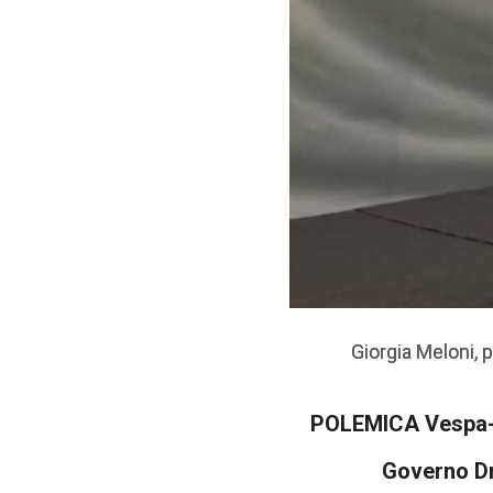
Giorgia Meloni, 
Giorgia Meloni, 
POLEMICA Vespa-FNS
Governo Dr